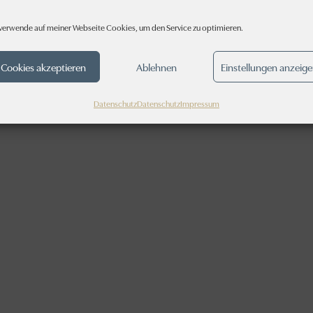
 verwende auf meiner Webseite Cookies, um den Service zu optimieren.
Cookies akzeptieren
Ablehnen
Einstellungen anzeig
s und bin immer noch sehr zufrieden. Hier arbeiten sehr 
Datenschutz
Datenschutz
Impressum