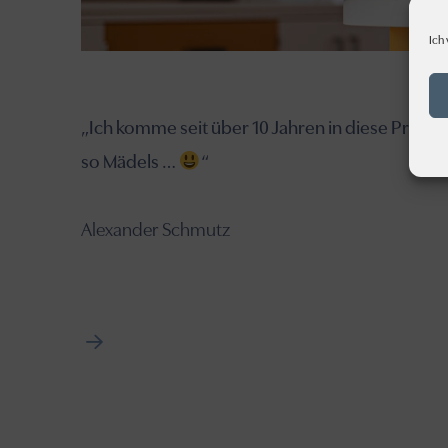
Ich
„Ich komme seit über 10 Jahren in diese Praxi
so Mädels …
“
Alexander Schmutz
Next